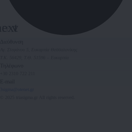
Διεύθυνση
Αγ. Στεφάνου 5, Ευκαρπία Θεσσαλονίκης
Τ.Κ. 56429, Τ.Θ. 51596 – Ευκαρπία
Τηλέφωνο
+30 2310 722 211
E-mail
3sigma@otenet.gr
© 2025 triasigma.gr All rights reserved.