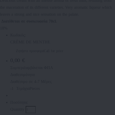
Delicious cream with an intense aroma of fresh mint, resulting from
the maceration of its different varieties. Very aromatic liqueur which
leaves a strong and nice sensation on the palate.
Διατίθεται σε συσκευασία 70cl.
18%
Κωδικός:
CRÈME DE MENTHE
Ζητήστε προσφορά
Call for price
0,00 €
Συμπεριλαμβάνεται ΦΠΑ
Διαθεσιμότητα
Διαθέσιμο σε 4-7 Μέρες
-1
Τεμάχια
Pieces
Ποσότητα:
Quantity