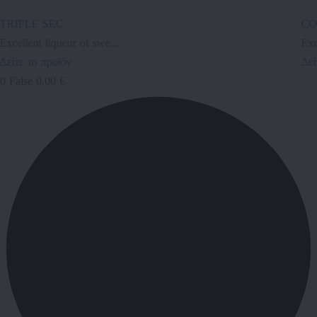
TRIPLE SEC
C
Excellent liqueur of swe...
Exo
Δείτε το προϊόν
Δεί
0
False
0,00 €