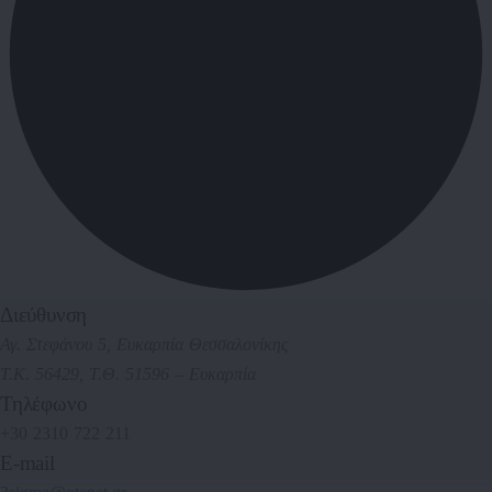
Διεύθυνση
Αγ. Στεφάνου 5, Ευκαρπία Θεσσαλονίκης
Τ.Κ. 56429, Τ.Θ. 51596 – Ευκαρπία
Τηλέφωνο
+30 2310 722 211
E-mail