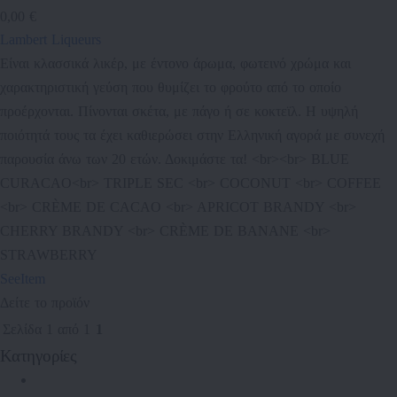
0,00 €
Lambert Liqueurs
Είναι κλασσικά λικέρ, με έντονο άρωμα, φωτεινό χρώμα και
χαρακτηριστική γεύση που θυμίζει το φρούτο από το οποίο
προέρχονται. Πίνονται σκέτα, με πάγο ή σε κοκτεϊλ. Η υψηλή
ποιότητά τους τα έχει καθιερώσει στην Ελληνική αγορά με συνεχή
παρουσία άνω των 20 ετών. Δοκιμάστε τα! <br><br> BLUE
CURACAO<br> TRIPLE SEC <br> COCONUT <br> COFFEE
<br> CRÈME DE CACAO <br> APRICOT BRANDY <br>
CHERRY BRANDY <br> CRÈME DE BANANE <br>
STRAWBERRY
SeeItem
Δείτε το προϊόν
False
Σελίδα 1 από 1
1
Lambert Liqueurs 170
Κατηγορίες